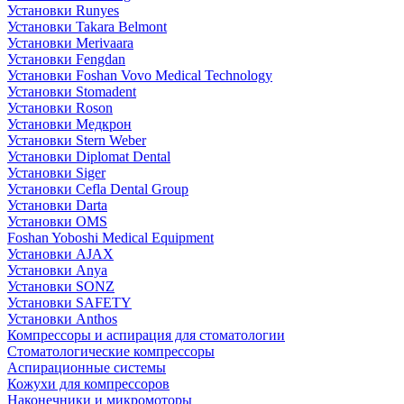
Установки Runyes
Установки Takara Belmont
Установки Merivaara
Установки Fengdan
Установки Foshan Vovo Medical Technology
Установки Stomadent
Установки Roson
Установки Медкрон
Установки Stern Weber
Установки Diplomat Dental
Установки Siger
Установки Cefla Dental Group
Установки Darta
Установки OMS
Foshan Yoboshi Medical Equipment
Установки AJAX
Установки Anya
Установки SONZ
Установки SAFETY
Установки Anthos
Компрессоры и аспирация для стоматологии
Стоматологические компрессоры
Аспирационные системы
Кожухи для компрессоров
Наконечники и микромоторы