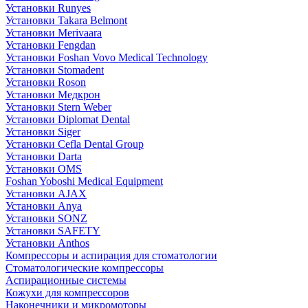
Установки Runyes
Установки Takara Belmont
Установки Merivaara
Установки Fengdan
Установки Foshan Vovo Medical Technology
Установки Stomadent
Установки Roson
Установки Медкрон
Установки Stern Weber
Установки Diplomat Dental
Установки Siger
Установки Cefla Dental Group
Установки Darta
Установки OMS
Foshan Yoboshi Medical Equipment
Установки AJAX
Установки Anya
Установки SONZ
Установки SAFETY
Установки Anthos
Компрессоры и аспирация для стоматологии
Стоматологические компрессоры
Аспирационные системы
Кожухи для компрессоров
Наконечники и микромоторы