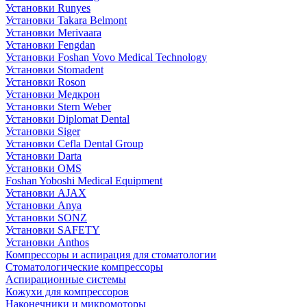
Установки Runyes
Установки Takara Belmont
Установки Merivaara
Установки Fengdan
Установки Foshan Vovo Medical Technology
Установки Stomadent
Установки Roson
Установки Медкрон
Установки Stern Weber
Установки Diplomat Dental
Установки Siger
Установки Cefla Dental Group
Установки Darta
Установки OMS
Foshan Yoboshi Medical Equipment
Установки AJAX
Установки Anya
Установки SONZ
Установки SAFETY
Установки Anthos
Компрессоры и аспирация для стоматологии
Стоматологические компрессоры
Аспирационные системы
Кожухи для компрессоров
Наконечники и микромоторы