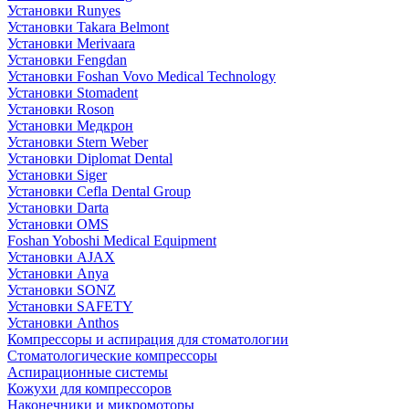
Установки Runyes
Установки Takara Belmont
Установки Merivaara
Установки Fengdan
Установки Foshan Vovo Medical Technology
Установки Stomadent
Установки Roson
Установки Медкрон
Установки Stern Weber
Установки Diplomat Dental
Установки Siger
Установки Cefla Dental Group
Установки Darta
Установки OMS
Foshan Yoboshi Medical Equipment
Установки AJAX
Установки Anya
Установки SONZ
Установки SAFETY
Установки Anthos
Компрессоры и аспирация для стоматологии
Стоматологические компрессоры
Аспирационные системы
Кожухи для компрессоров
Наконечники и микромоторы