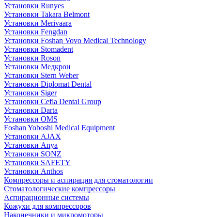
Установки Runyes
Установки Takara Belmont
Установки Merivaara
Установки Fengdan
Установки Foshan Vovo Medical Technology
Установки Stomadent
Установки Roson
Установки Медкрон
Установки Stern Weber
Установки Diplomat Dental
Установки Siger
Установки Cefla Dental Group
Установки Darta
Установки OMS
Foshan Yoboshi Medical Equipment
Установки AJAX
Установки Anya
Установки SONZ
Установки SAFETY
Установки Anthos
Компрессоры и аспирация для стоматологии
Стоматологические компрессоры
Аспирационные системы
Кожухи для компрессоров
Наконечники и микромоторы