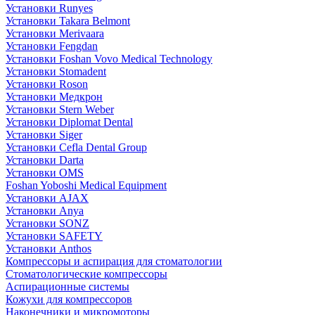
Установки Runyes
Установки Takara Belmont
Установки Merivaara
Установки Fengdan
Установки Foshan Vovo Medical Technology
Установки Stomadent
Установки Roson
Установки Медкрон
Установки Stern Weber
Установки Diplomat Dental
Установки Siger
Установки Cefla Dental Group
Установки Darta
Установки OMS
Foshan Yoboshi Medical Equipment
Установки AJAX
Установки Anya
Установки SONZ
Установки SAFETY
Установки Anthos
Компрессоры и аспирация для стоматологии
Стоматологические компрессоры
Аспирационные системы
Кожухи для компрессоров
Наконечники и микромоторы