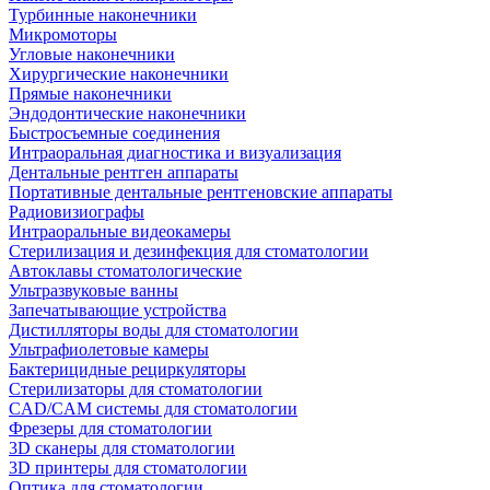
Турбинные наконечники
Микромоторы
Угловые наконечники
Хирургические наконечники
Прямые наконечники
Эндодонтические наконечники
Быстросъемные соединения
Интраоральная диагностика и визуализация
Дентальные рентген аппараты
Портативные дентальные рентгеновские аппараты
Радиовизиографы
Интраоральные видеокамеры
Стерилизация и дезинфекция для стоматологии
Автоклавы стоматологические
Ультразвуковые ванны
Запечатывающие устройства
Дистилляторы воды для стоматологии
Ультрафиолетовые камеры
Бактерицидные рециркуляторы
Стерилизаторы для стоматологии
CAD/CAM системы для стоматологии
Фрезеры для стоматологии
3D cканеры для стоматологии
3D принтеры для стоматологии
Оптика для стоматологии