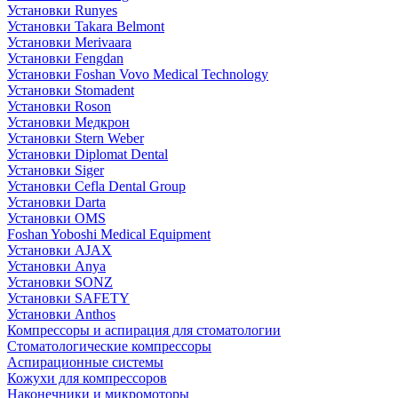
Установки Runyes
Установки Takara Belmont
Установки Merivaara
Установки Fengdan
Установки Foshan Vovo Medical Technology
Установки Stomadent
Установки Roson
Установки Медкрон
Установки Stern Weber
Установки Diplomat Dental
Установки Siger
Установки Cefla Dental Group
Установки Darta
Установки OMS
Foshan Yoboshi Medical Equipment
Установки AJAX
Установки Anya
Установки SONZ
Установки SAFETY
Установки Anthos
Компрессоры и аспирация для стоматологии
Стоматологические компрессоры
Аспирационные системы
Кожухи для компрессоров
Наконечники и микромоторы