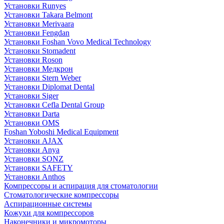
Установки Runyes
Установки Takara Belmont
Установки Merivaara
Установки Fengdan
Установки Foshan Vovo Medical Technology
Установки Stomadent
Установки Roson
Установки Медкрон
Установки Stern Weber
Установки Diplomat Dental
Установки Siger
Установки Cefla Dental Group
Установки Darta
Установки OMS
Foshan Yoboshi Medical Equipment
Установки AJAX
Установки Anya
Установки SONZ
Установки SAFETY
Установки Anthos
Компрессоры и аспирация для стоматологии
Стоматологические компрессоры
Аспирационные системы
Кожухи для компрессоров
Наконечники и микромоторы