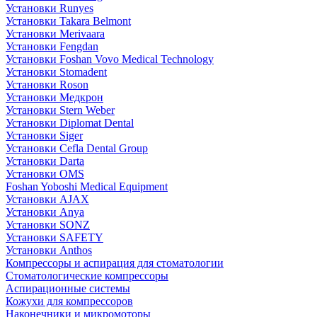
Установки Runyes
Установки Takara Belmont
Установки Merivaara
Установки Fengdan
Установки Foshan Vovo Medical Technology
Установки Stomadent
Установки Roson
Установки Медкрон
Установки Stern Weber
Установки Diplomat Dental
Установки Siger
Установки Cefla Dental Group
Установки Darta
Установки OMS
Foshan Yoboshi Medical Equipment
Установки AJAX
Установки Anya
Установки SONZ
Установки SAFETY
Установки Anthos
Компрессоры и аспирация для стоматологии
Стоматологические компрессоры
Аспирационные системы
Кожухи для компрессоров
Наконечники и микромоторы