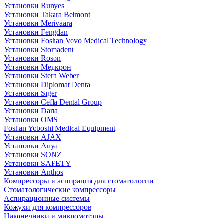
Установки Runyes
Установки Takara Belmont
Установки Merivaara
Установки Fengdan
Установки Foshan Vovo Medical Technology
Установки Stomadent
Установки Roson
Установки Медкрон
Установки Stern Weber
Установки Diplomat Dental
Установки Siger
Установки Cefla Dental Group
Установки Darta
Установки OMS
Foshan Yoboshi Medical Equipment
Установки AJAX
Установки Anya
Установки SONZ
Установки SAFETY
Установки Anthos
Компрессоры и аспирация для стоматологии
Стоматологические компрессоры
Аспирационные системы
Кожухи для компрессоров
Наконечники и микромоторы