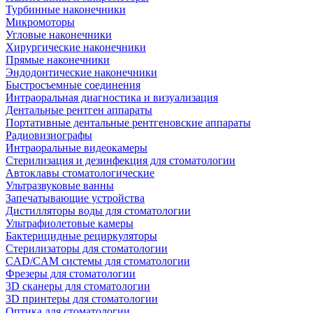
Турбинные наконечники
Микромоторы
Угловые наконечники
Хирургические наконечники
Прямые наконечники
Эндодонтические наконечники
Быстросъемные соединения
Интраоральная диагностика и визуализация
Дентальные рентген аппараты
Портативные дентальные рентгеновские аппараты
Радиовизиографы
Интраоральные видеокамеры
Стерилизация и дезинфекция для стоматологии
Автоклавы стоматологические
Ультразвуковые ванны
Запечатывающие устройства
Дистилляторы воды для стоматологии
Ультрафиолетовые камеры
Бактерицидные рециркуляторы
Стерилизаторы для стоматологии
CAD/CAM системы для стоматологии
Фрезеры для стоматологии
3D cканеры для стоматологии
3D принтеры для стоматологии
Оптика для стоматологии