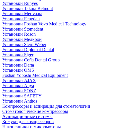
Установки Runyes
Установки Takara Belmont
Установки Merivaara
Установки Fengdan
Установки Foshan Vovo Medical Technology
Установки Stomadent
Установки Roson
Установки Медкрон
Установки Stern Weber
Установки Diplomat Dental
Установки Siger
Установки Cefla Dental Group
Установки Darta
Установки OMS
Foshan Yoboshi Medical Equipment
Установки AJAX
Установки Anya
Установки SONZ
Установки SAFETY
Установки Anthos
Компрессоры и аспирация для стоматологии
Стоматологические компрессоры
Аспирационные системы
Кожухи для компрессоров
Наконечники и микромоторы