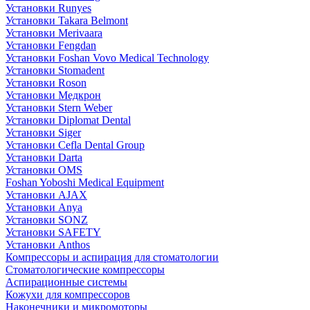
Установки Runyes
Установки Takara Belmont
Установки Merivaara
Установки Fengdan
Установки Foshan Vovo Medical Technology
Установки Stomadent
Установки Roson
Установки Медкрон
Установки Stern Weber
Установки Diplomat Dental
Установки Siger
Установки Cefla Dental Group
Установки Darta
Установки OMS
Foshan Yoboshi Medical Equipment
Установки AJAX
Установки Anya
Установки SONZ
Установки SAFETY
Установки Anthos
Компрессоры и аспирация для стоматологии
Стоматологические компрессоры
Аспирационные системы
Кожухи для компрессоров
Наконечники и микромоторы