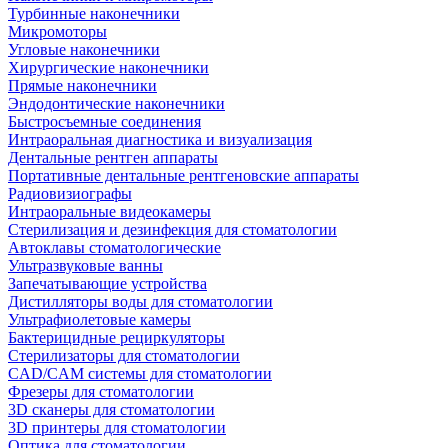
Турбинные наконечники
Микромоторы
Угловые наконечники
Хирургические наконечники
Прямые наконечники
Эндодонтические наконечники
Быстросъемные соединения
Интраоральная диагностика и визуализация
Дентальные рентген аппараты
Портативные дентальные рентгеновские аппараты
Радиовизиографы
Интраоральные видеокамеры
Стерилизация и дезинфекция для стоматологии
Автоклавы стоматологические
Ультразвуковые ванны
Запечатывающие устройства
Дистилляторы воды для стоматологии
Ультрафиолетовые камеры
Бактерицидные рециркуляторы
Стерилизаторы для стоматологии
CAD/CAM системы для стоматологии
Фрезеры для стоматологии
3D cканеры для стоматологии
3D принтеры для стоматологии
Оптика для стоматологии