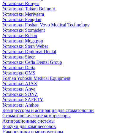
Установки Runyes
Установки Takara Belmont
Установки Merivaara
Установки Fengdan
Установки Foshan Vovo Medical Technology
Установки Stomadent
Установки Roson
Установки Медкрон
Установки Stern Weber
Установки Diplomat Dental
Установки Siger
Установки Cefla Dental Group
Установки Darta
Установки OMS
Foshan Yoboshi Medical Equipment
Установки AJAX
Установки Anya
Установки SONZ
Установки SAFETY
Установки Anthos
Компрессоры и аспирация для стоматологии
Стоматологические компрессоры
Аспирационные системы
Кожухи для компрессоров
Наконечники и микромоторы