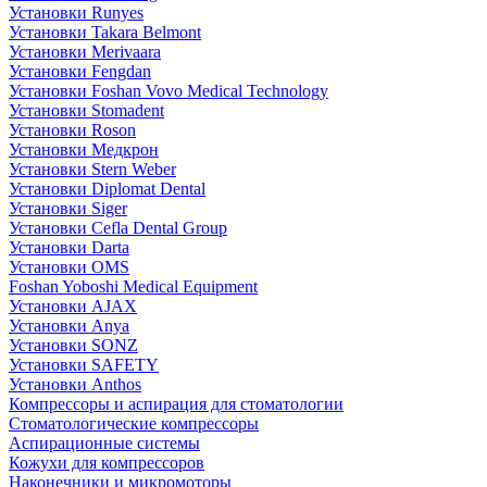
Установки Runyes
Установки Takara Belmont
Установки Merivaara
Установки Fengdan
Установки Foshan Vovo Medical Technology
Установки Stomadent
Установки Roson
Установки Медкрон
Установки Stern Weber
Установки Diplomat Dental
Установки Siger
Установки Cefla Dental Group
Установки Darta
Установки OMS
Foshan Yoboshi Medical Equipment
Установки AJAX
Установки Anya
Установки SONZ
Установки SAFETY
Установки Anthos
Компрессоры и аспирация для стоматологии
Стоматологические компрессоры
Аспирационные системы
Кожухи для компрессоров
Наконечники и микромоторы