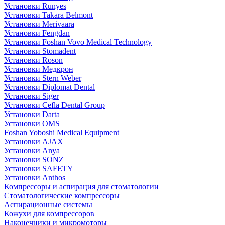
Установки Runyes
Установки Takara Belmont
Установки Merivaara
Установки Fengdan
Установки Foshan Vovo Medical Technology
Установки Stomadent
Установки Roson
Установки Медкрон
Установки Stern Weber
Установки Diplomat Dental
Установки Siger
Установки Cefla Dental Group
Установки Darta
Установки OMS
Foshan Yoboshi Medical Equipment
Установки AJAX
Установки Anya
Установки SONZ
Установки SAFETY
Установки Anthos
Компрессоры и аспирация для стоматологии
Стоматологические компрессоры
Аспирационные системы
Кожухи для компрессоров
Наконечники и микромоторы