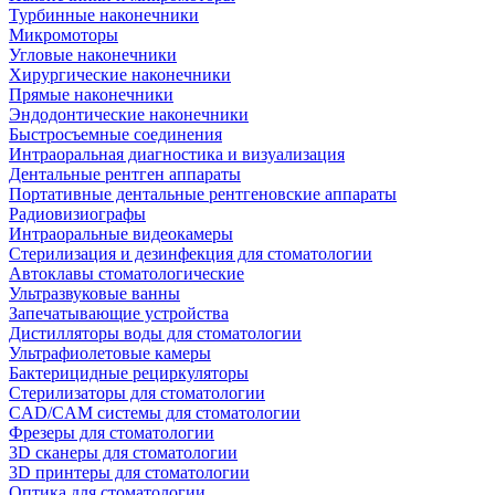
Турбинные наконечники
Микромоторы
Угловые наконечники
Хирургические наконечники
Прямые наконечники
Эндодонтические наконечники
Быстросъемные соединения
Интраоральная диагностика и визуализация
Дентальные рентген аппараты
Портативные дентальные рентгеновские аппараты
Радиовизиографы
Интраоральные видеокамеры
Стерилизация и дезинфекция для стоматологии
Автоклавы стоматологические
Ультразвуковые ванны
Запечатывающие устройства
Дистилляторы воды для стоматологии
Ультрафиолетовые камеры
Бактерицидные рециркуляторы
Стерилизаторы для стоматологии
CAD/CAM системы для стоматологии
Фрезеры для стоматологии
3D cканеры для стоматологии
3D принтеры для стоматологии
Оптика для стоматологии