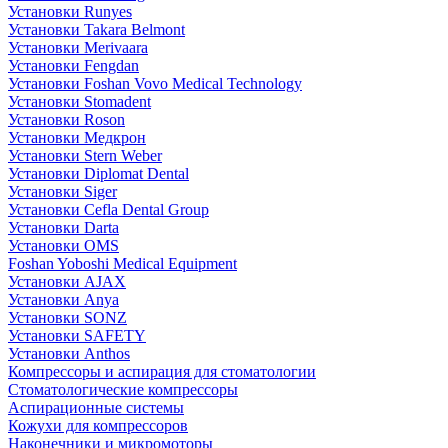
Установки Runyes
Установки Takara Belmont
Установки Merivaara
Установки Fengdan
Установки Foshan Vovo Medical Technology
Установки Stomadent
Установки Roson
Установки Медкрон
Установки Stern Weber
Установки Diplomat Dental
Установки Siger
Установки Cefla Dental Group
Установки Darta
Установки OMS
Foshan Yoboshi Medical Equipment
Установки AJAX
Установки Anya
Установки SONZ
Установки SAFETY
Установки Anthos
Компрессоры и аспирация для стоматологии
Стоматологические компрессоры
Аспирационные системы
Кожухи для компрессоров
Наконечники и микромоторы