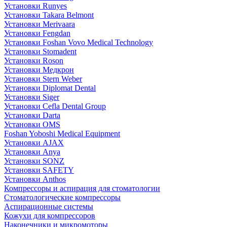
Установки Runyes
Установки Takara Belmont
Установки Merivaara
Установки Fengdan
Установки Foshan Vovo Medical Technology
Установки Stomadent
Установки Roson
Установки Медкрон
Установки Stern Weber
Установки Diplomat Dental
Установки Siger
Установки Cefla Dental Group
Установки Darta
Установки OMS
Foshan Yoboshi Medical Equipment
Установки AJAX
Установки Anya
Установки SONZ
Установки SAFETY
Установки Anthos
Компрессоры и аспирация для стоматологии
Стоматологические компрессоры
Аспирационные системы
Кожухи для компрессоров
Наконечники и микромоторы