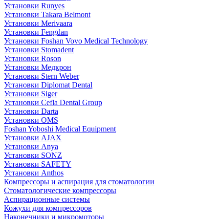
Установки Runyes
Установки Takara Belmont
Установки Merivaara
Установки Fengdan
Установки Foshan Vovo Medical Technology
Установки Stomadent
Установки Roson
Установки Медкрон
Установки Stern Weber
Установки Diplomat Dental
Установки Siger
Установки Cefla Dental Group
Установки Darta
Установки OMS
Foshan Yoboshi Medical Equipment
Установки AJAX
Установки Anya
Установки SONZ
Установки SAFETY
Установки Anthos
Компрессоры и аспирация для стоматологии
Стоматологические компрессоры
Аспирационные системы
Кожухи для компрессоров
Наконечники и микромоторы