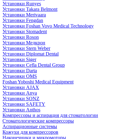
Установки Runyes
Установки Takara Belmont
Установки Merivaara
Установки Fengdan
Установки Foshan Vovo Medical Technology
Установки Stomadent
Установки Roson
Установки Медкрон
Установки Stern Weber
Установки Diplomat Dental
Установки Siger
Установки Cefla Dental Group
Установки Darta
Установки OMS
Foshan Yoboshi Medical Equipment
Установки AJAX
Установки Anya
Установки SONZ
Установки SAFETY
Установки Anthos
Компрессоры и аспирация для стоматологии
Стоматологические компрессоры
Аспирационные системы
Кожухи для компрессоров
Наконечники и микромоторы