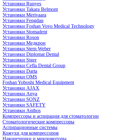
Установки Runyes
Установки Takara Belmont
Установки Merivaara
Установки Fengdan
Установки Foshan Vovo Medical Technology
Установки Stomadent
Установки Roson
Установки Медкрон
Установки Stern Weber
Установки Diplomat Dental
Установки Siger
Установки Cefla Dental Group
Установки Darta
Установки OMS
Foshan Yoboshi Medical Equipment
Установки AJAX
Установки Anya
Установки SONZ
Установки SAFETY
Установки Anthos
Компрессоры и аспирация для стоматологии
Стоматологические компрессоры
Аспирационные системы
Кожухи для компрессоров
Наконечники и микромоторы