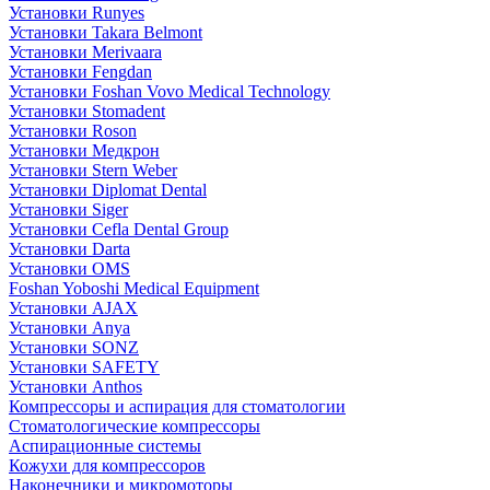
Установки Runyes
Установки Takara Belmont
Установки Merivaara
Установки Fengdan
Установки Foshan Vovo Medical Technology
Установки Stomadent
Установки Roson
Установки Медкрон
Установки Stern Weber
Установки Diplomat Dental
Установки Siger
Установки Cefla Dental Group
Установки Darta
Установки OMS
Foshan Yoboshi Medical Equipment
Установки AJAX
Установки Anya
Установки SONZ
Установки SAFETY
Установки Anthos
Компрессоры и аспирация для стоматологии
Стоматологические компрессоры
Аспирационные системы
Кожухи для компрессоров
Наконечники и микромоторы