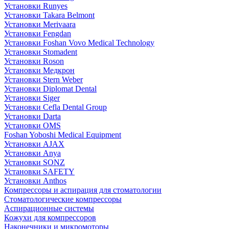
Установки Runyes
Установки Takara Belmont
Установки Merivaara
Установки Fengdan
Установки Foshan Vovo Medical Technology
Установки Stomadent
Установки Roson
Установки Медкрон
Установки Stern Weber
Установки Diplomat Dental
Установки Siger
Установки Cefla Dental Group
Установки Darta
Установки OMS
Foshan Yoboshi Medical Equipment
Установки AJAX
Установки Anya
Установки SONZ
Установки SAFETY
Установки Anthos
Компрессоры и аспирация для стоматологии
Стоматологические компрессоры
Аспирационные системы
Кожухи для компрессоров
Наконечники и микромоторы