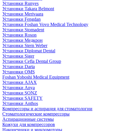
Установки Runyes
Установки Takara Belmont
Установки Merivaara
Установки Fengdan
Установки Foshan Vovo Medical Technology
Установки Stomadent
Установки Roson
Установки Медкрон
Установки Stern Weber
Установки Diplomat Dental
Установки Siger
Установки Cefla Dental Group
Установки Darta
Установки OMS
Foshan Yoboshi Medical Equipment
Установки AJAX
Установки Anya
Установки SONZ
Установки SAFETY
Установки Anthos
Компрессоры и аспирация для стоматологии
Стоматологические компрессоры
Аспирационные системы
Кожухи для компрессоров
Наконечники и микромоторы