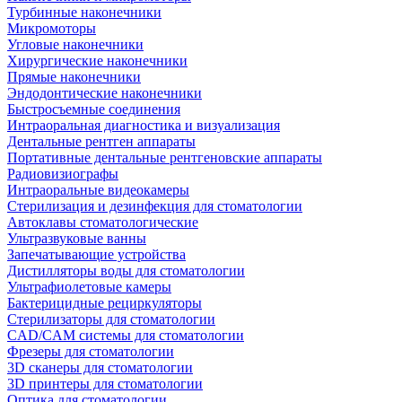
Турбинные наконечники
Микромоторы
Угловые наконечники
Хирургические наконечники
Прямые наконечники
Эндодонтические наконечники
Быстросъемные соединения
Интраоральная диагностика и визуализация
Дентальные рентген аппараты
Портативные дентальные рентгеновские аппараты
Радиовизиографы
Интраоральные видеокамеры
Стерилизация и дезинфекция для стоматологии
Автоклавы стоматологические
Ультразвуковые ванны
Запечатывающие устройства
Дистилляторы воды для стоматологии
Ультрафиолетовые камеры
Бактерицидные рециркуляторы
Стерилизаторы для стоматологии
CAD/CAM системы для стоматологии
Фрезеры для стоматологии
3D cканеры для стоматологии
3D принтеры для стоматологии
Оптика для стоматологии