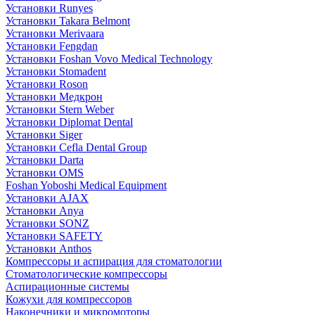
Установки Runyes
Установки Takara Belmont
Установки Merivaara
Установки Fengdan
Установки Foshan Vovo Medical Technology
Установки Stomadent
Установки Roson
Установки Медкрон
Установки Stern Weber
Установки Diplomat Dental
Установки Siger
Установки Cefla Dental Group
Установки Darta
Установки OMS
Foshan Yoboshi Medical Equipment
Установки AJAX
Установки Anya
Установки SONZ
Установки SAFETY
Установки Anthos
Компрессоры и аспирация для стоматологии
Стоматологические компрессоры
Аспирационные системы
Кожухи для компрессоров
Наконечники и микромоторы