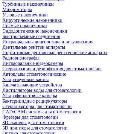
Турбинные наконечники
Микромоторы
Угловые наконечники
Хирургические наконечники
Прямые наконечники
Эндодонтические наконечники
Быстросъемные соединения
Интраоральная диагностика и визуализация
Дентальные рентген аппараты
Портативные дентальные рентгеновские аппараты
Радиовизиографы
Интраоральные видеокамеры
Стерилизация и дезинфекция для стоматологии
Автоклавы стоматологические
Ультразвуковые ванны
Запечатывающие устройства
Дистилляторы воды для стоматологии
Ультрафиолетовые камеры
Бактерицидные рециркуляторы
Стерилизаторы для стоматологии
CAD/CAM системы для стоматологии
Фрезеры для стоматологии
3D cканеры для стоматологии
3D принтеры для стоматологии
Оптика для стоматологии