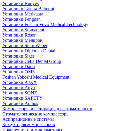
Установки Runyes
Установки Takara Belmont
Установки Merivaara
Установки Fengdan
Установки Foshan Vovo Medical Technology
Установки Stomadent
Установки Roson
Установки Медкрон
Установки Stern Weber
Установки Diplomat Dental
Установки Siger
Установки Cefla Dental Group
Установки Darta
Установки OMS
Foshan Yoboshi Medical Equipment
Установки AJAX
Установки Anya
Установки SONZ
Установки SAFETY
Установки Anthos
Компрессоры и аспирация для стоматологии
Стоматологические компрессоры
Аспирационные системы
Кожухи для компрессоров
Наконечники и микромоторы