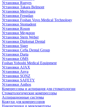
Установки Runyes
Установки Takara Belmont
Установки Merivaara
Установки Fengdan
Установки Foshan Vovo Medical Technology
Установки Stomadent
Установки Roson
Установки Медкрон
Установки Stern Weber
Установки Diplomat Dental
Установки Siger
Установки Cefla Dental Group
Установки Darta
Установки OMS
Foshan Yoboshi Medical Equipment
Установки AJAX
Установки Anya
Установки SONZ
Установки SAFETY
Установки Anthos
Компрессоры и аспирация для стоматологии
Стоматологические компрессоры
Аспирационные системы
Кожухи для компрессоров
Наконечники и микромоторы