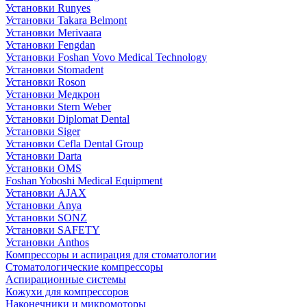
Установки Runyes
Установки Takara Belmont
Установки Merivaara
Установки Fengdan
Установки Foshan Vovo Medical Technology
Установки Stomadent
Установки Roson
Установки Медкрон
Установки Stern Weber
Установки Diplomat Dental
Установки Siger
Установки Cefla Dental Group
Установки Darta
Установки OMS
Foshan Yoboshi Medical Equipment
Установки AJAX
Установки Anya
Установки SONZ
Установки SAFETY
Установки Anthos
Компрессоры и аспирация для стоматологии
Стоматологические компрессоры
Аспирационные системы
Кожухи для компрессоров
Наконечники и микромоторы