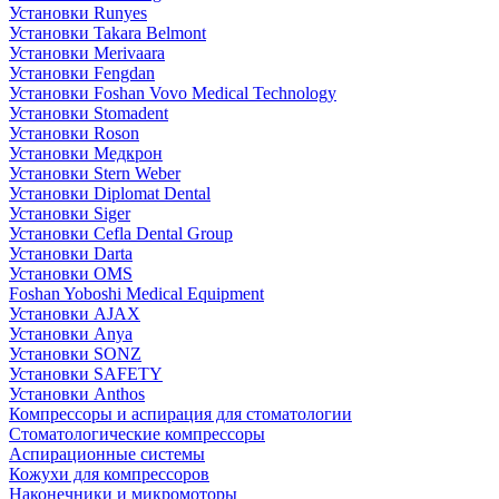
Установки Runyes
Установки Takara Belmont
Установки Merivaara
Установки Fengdan
Установки Foshan Vovo Medical Technology
Установки Stomadent
Установки Roson
Установки Медкрон
Установки Stern Weber
Установки Diplomat Dental
Установки Siger
Установки Cefla Dental Group
Установки Darta
Установки OMS
Foshan Yoboshi Medical Equipment
Установки AJAX
Установки Anya
Установки SONZ
Установки SAFETY
Установки Anthos
Компрессоры и аспирация для стоматологии
Стоматологические компрессоры
Аспирационные системы
Кожухи для компрессоров
Наконечники и микромоторы