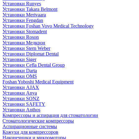
Установки Runyes
Установки Takara Belmont
Установки Merivaara
Установки Fengdan
Установки Foshan Vovo Medical Technology
Установки Stomadent
Установки Roson
Установки Медкрон
Установки Stern Weber
Установки Diplomat Dental
Установки Siger
Установки Cefla Dental Group
Установки Darta
Установки OMS
Foshan Yoboshi Medical Equipment
Установки AJAX
Установки Anya
Установки SONZ
Установки SAFETY
Установки Anthos
Компрессоры и аспирация для стоматологии
Стоматологические компрессоры
Аспирационные системы
Кожухи для компрессоров
Наконечники и микромоторы