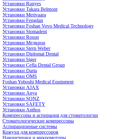
Установки Runyes
Установки Takara Belmont
Установки Merivaara
Установки Fengdan
Установки Foshan Vovo Medical Technology
Установки Stomadent
Установки Roson
Установки Медкрон
Установки Stern Weber
Установки Diplomat Dental
Установки Siger
Установки Cefla Dental Group
Установки Darta
Установки OMS
Foshan Yoboshi Medical Equipment
Установки AJAX
Установки Anya
Установки SONZ
Установки SAFETY
Установки Anthos
Компрессоры и аспирация для стоматологии
Стоматологические компрессоры
Аспирационные системы
Кожухи для компрессоров
Наконечники и микромоторы