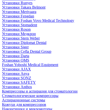
Установки Runyes
Установки Takara Belmont
Установки Merivaara
Установки Fengdan
Установки Foshan Vovo Medical Technology
Установки Stomadent
Установки Roson
Установки Медкрон
Установки Stern Weber
Установки Diplomat Dental
Установки Siger
Установки Cefla Dental Group
Установки Darta
Установки OMS
Foshan Yoboshi Medical Equipment
Установки AJAX
Установки Anya
Установки SONZ
Установки SAFETY
Установки Anthos
Компрессоры и аспирация для стоматологии
Стоматологические компрессоры
Аспирационные системы
Кожухи для компрессоров
Наконечники и микромоторы