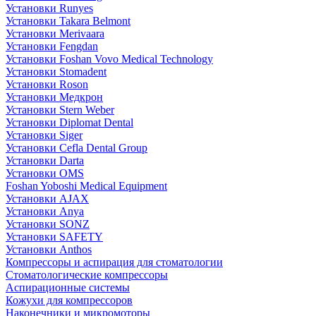
Установки Runyes
Установки Takara Belmont
Установки Merivaara
Установки Fengdan
Установки Foshan Vovo Medical Technology
Установки Stomadent
Установки Roson
Установки Медкрон
Установки Stern Weber
Установки Diplomat Dental
Установки Siger
Установки Cefla Dental Group
Установки Darta
Установки OMS
Foshan Yoboshi Medical Equipment
Установки AJAX
Установки Anya
Установки SONZ
Установки SAFETY
Установки Anthos
Компрессоры и аспирация для стоматологии
Стоматологические компрессоры
Аспирационные системы
Кожухи для компрессоров
Наконечники и микромоторы