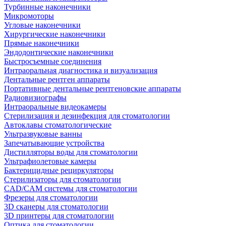
Турбинные наконечники
Микромоторы
Угловые наконечники
Хирургические наконечники
Прямые наконечники
Эндодонтические наконечники
Быстросъемные соединения
Интраоральная диагностика и визуализация
Дентальные рентген аппараты
Портативные дентальные рентгеновские аппараты
Радиовизиографы
Интраоральные видеокамеры
Стерилизация и дезинфекция для стоматологии
Автоклавы стоматологические
Ультразвуковые ванны
Запечатывающие устройства
Дистилляторы воды для стоматологии
Ультрафиолетовые камеры
Бактерицидные рециркуляторы
Стерилизаторы для стоматологии
CAD/CAM системы для стоматологии
Фрезеры для стоматологии
3D cканеры для стоматологии
3D принтеры для стоматологии
Оптика для стоматологии