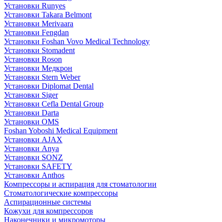
Установки Runyes
Установки Takara Belmont
Установки Merivaara
Установки Fengdan
Установки Foshan Vovo Medical Technology
Установки Stomadent
Установки Roson
Установки Медкрон
Установки Stern Weber
Установки Diplomat Dental
Установки Siger
Установки Cefla Dental Group
Установки Darta
Установки OMS
Foshan Yoboshi Medical Equipment
Установки AJAX
Установки Anya
Установки SONZ
Установки SAFETY
Установки Anthos
Компрессоры и аспирация для стоматологии
Стоматологические компрессоры
Аспирационные системы
Кожухи для компрессоров
Наконечники и микромоторы