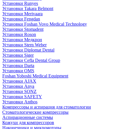
Установки Runyes
Установки Takara Belmont
Установки Merivaara
Установки Fengdan
Установки Foshan Vovo Medical Technology
Установки Stomadent
Установки Roson
Установки Медкрон
Установки Stern Weber
Установки Diplomat Dental
Установки Siger
Установки Cefla Dental Group
Установки Darta
Установки OMS
Foshan Yoboshi Medical Equipment
Установки AJAX
Установки Anya
Установки SONZ
Установки SAFETY
Установки Anthos
Компрессоры и аспирация для стоматологии
Стоматологические компрессоры
Аспирационные системы
Кожухи для компрессоров
Наконечники и микромоторы