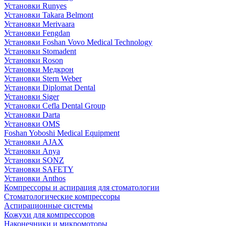
Установки Runyes
Установки Takara Belmont
Установки Merivaara
Установки Fengdan
Установки Foshan Vovo Medical Technology
Установки Stomadent
Установки Roson
Установки Медкрон
Установки Stern Weber
Установки Diplomat Dental
Установки Siger
Установки Cefla Dental Group
Установки Darta
Установки OMS
Foshan Yoboshi Medical Equipment
Установки AJAX
Установки Anya
Установки SONZ
Установки SAFETY
Установки Anthos
Компрессоры и аспирация для стоматологии
Стоматологические компрессоры
Аспирационные системы
Кожухи для компрессоров
Наконечники и микромоторы