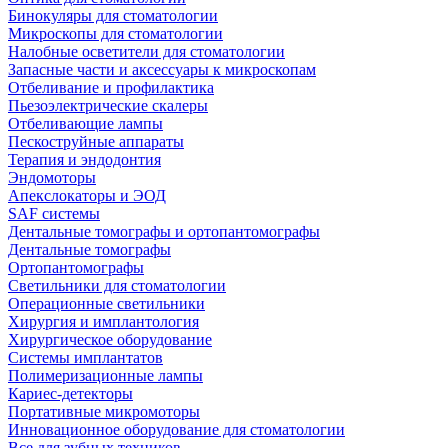
Бинокуляры для стоматологии
Микроскопы для стоматологии
Налобные осветители для стоматологии
Запасные части и аксессуары к микроскопам
Отбеливание и профилактика
Пьезоэлектрические скалеры
Отбеливающие лампы
Пескоструйные аппараты
Терапия и эндодонтия
Эндомоторы
Апекслокаторы и ЭОД
SAF системы
Дентальные томографы и ортопантомографы
Дентальные томографы
Ортопантомографы
Светильники для стоматологии
Операционные светильники
Хирургия и имплантология
Хирургическое оборудование
Системы имплантатов
Полимеризационные лампы
Кариес-детекторы
Портативные микромоторы
Инновационное оборудование для стоматологии
Все для зубных техников