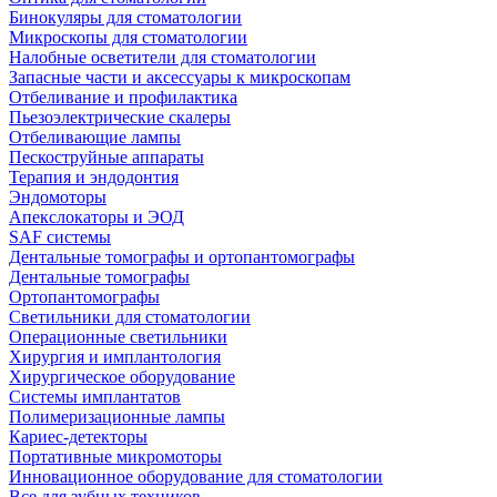
Бинокуляры для стоматологии
Микроскопы для стоматологии
Налобные осветители для стоматологии
Запасные части и аксессуары к микроскопам
Отбеливание и профилактика
Пьезоэлектрические скалеры
Отбеливающие лампы
Пескоструйные аппараты
Терапия и эндодонтия
Эндомоторы
Апекслокаторы и ЭОД
SAF системы
Дентальные томографы и ортопантомографы
Дентальные томографы
Ортопантомографы
Светильники для стоматологии
Операционные светильники
Хирургия и имплантология
Хирургическое оборудование
Системы имплантатов
Полимеризационные лампы
Кариес-детекторы
Портативные микромоторы
Инновационное оборудование для стоматологии
Все для зубных техников