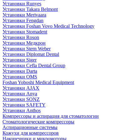
Установки Runyes
Установки Takara Belmont
Установки Merivaara
Установки Fengdan
Установки Foshan Vovo Medical Technology
Установки Stomadent
Установки Roson
Установки Медкрон
Установки Stern Weber
Установки Diplomat Dental
Установки Siger
Установки Cefla Dental Group
Установки Darta
Установки OMS
Foshan Yoboshi Medical Equipment
Установки AJAX
Установки Anya
Установки SONZ
Установки SAFETY
Установки Anthos
Компрессоры и аспирация для стоматологии
Стоматологические компрессоры
Аспирационные системы
Кожухи для компрессоров
Наконечники и микромоторы