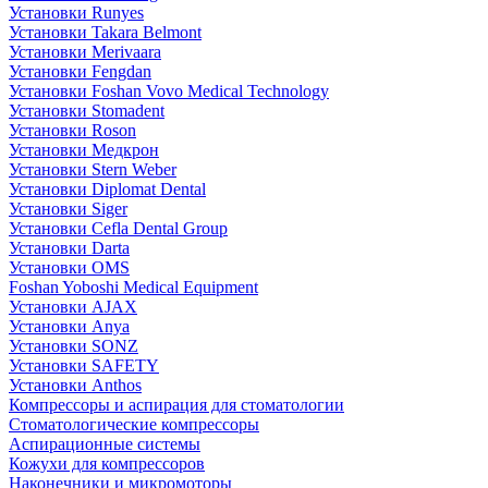
Установки Runyes
Установки Takara Belmont
Установки Merivaara
Установки Fengdan
Установки Foshan Vovo Medical Technology
Установки Stomadent
Установки Roson
Установки Медкрон
Установки Stern Weber
Установки Diplomat Dental
Установки Siger
Установки Cefla Dental Group
Установки Darta
Установки OMS
Foshan Yoboshi Medical Equipment
Установки AJAX
Установки Anya
Установки SONZ
Установки SAFETY
Установки Anthos
Компрессоры и аспирация для стоматологии
Стоматологические компрессоры
Аспирационные системы
Кожухи для компрессоров
Наконечники и микромоторы