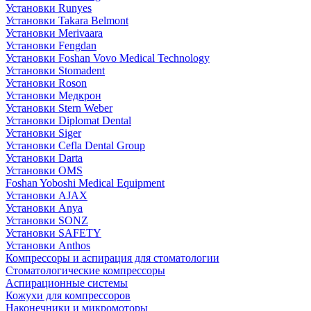
Установки Runyes
Установки Takara Belmont
Установки Merivaara
Установки Fengdan
Установки Foshan Vovo Medical Technology
Установки Stomadent
Установки Roson
Установки Медкрон
Установки Stern Weber
Установки Diplomat Dental
Установки Siger
Установки Cefla Dental Group
Установки Darta
Установки OMS
Foshan Yoboshi Medical Equipment
Установки AJAX
Установки Anya
Установки SONZ
Установки SAFETY
Установки Anthos
Компрессоры и аспирация для стоматологии
Стоматологические компрессоры
Аспирационные системы
Кожухи для компрессоров
Наконечники и микромоторы