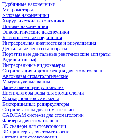
Турбинные наконечники
Микромоторы
Угловые наконечники
Хирургические наконечники
Прямые наконечники
Эндодонтические наконечники
Быстросъемные соединения
Интраоральная диагностика и визуализация
Дентальные рентген аппараты
Портативные дентальные рентгеновские аппараты
Радиовизиографы
Интраоральные видеокамеры
Стерилизация и дезинфекция для стоматологии
Автоклавы стоматологические
Ультразвуковые ванны
Запечатывающие устройства
Дистилляторы воды для стоматологии
Ультрафиолетовые камеры
Бактерицидные рециркуляторы
Стерилизаторы для стоматологии
CAD/CAM системы для стоматологии
Фрезеры для стоматологии
3D cканеры для стоматологии
3D принтеры для стоматологии
Оптика для стоматологии