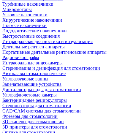
Турбинные наконечники
Микромоторы
Угловые наконечники
Хирургические наконечники
Прямые наконечники
Эндодонтические наконечники
Быстросъемные соединения
Интраоральная диагностика и визуализация
Дентальные рентген аппараты
Портативные дентальные рентгеновские аппараты
Радиовизиографы
Интраоральные видеокамеры
Стерилизация и дезинфекция для стоматологии
Автоклавы стоматологические
Ультразвуковые ванны
Запечатывающие устройства
Дистилляторы воды для стоматологии
Ультрафиолетовые камеры
Бактерицидные рециркуляторы
Стерилизаторы для стоматологии
CAD/CAM системы для стоматологии
Фрезеры для стоматологии
3D cканеры для стоматологии
3D принтеры для стоматологии
Оптика для стоматологии