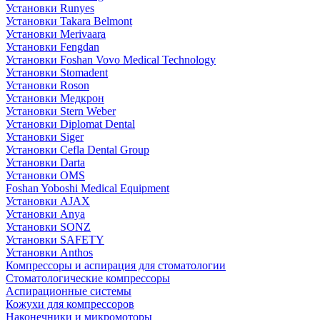
Установки Runyes
Установки Takara Belmont
Установки Merivaara
Установки Fengdan
Установки Foshan Vovo Medical Technology
Установки Stomadent
Установки Roson
Установки Медкрон
Установки Stern Weber
Установки Diplomat Dental
Установки Siger
Установки Cefla Dental Group
Установки Darta
Установки OMS
Foshan Yoboshi Medical Equipment
Установки AJAX
Установки Anya
Установки SONZ
Установки SAFETY
Установки Anthos
Компрессоры и аспирация для стоматологии
Стоматологические компрессоры
Аспирационные системы
Кожухи для компрессоров
Наконечники и микромоторы