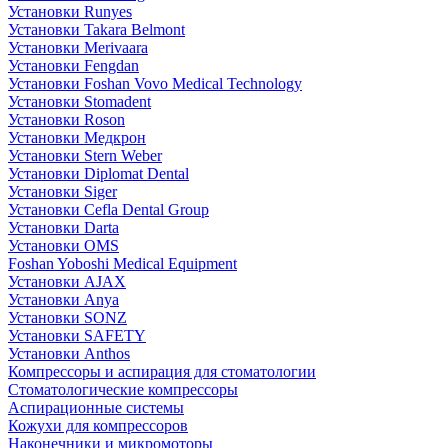
Установки Runyes
Установки Takara Belmont
Установки Merivaara
Установки Fengdan
Установки Foshan Vovo Medical Technology
Установки Stomadent
Установки Roson
Установки Медкрон
Установки Stern Weber
Установки Diplomat Dental
Установки Siger
Установки Cefla Dental Group
Установки Darta
Установки OMS
Foshan Yoboshi Medical Equipment
Установки AJAX
Установки Anya
Установки SONZ
Установки SAFETY
Установки Anthos
Компрессоры и аспирация для стоматологии
Стоматологические компрессоры
Аспирационные системы
Кожухи для компрессоров
Наконечники и микромоторы