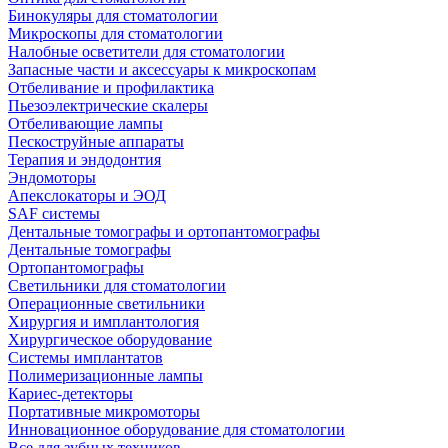
Бинокуляры для стоматологии
Микроскопы для стоматологии
Налобные осветители для стоматологии
Запасные части и аксессуары к микроскопам
Отбеливание и профилактика
Пьезоэлектрические скалеры
Отбеливающие лампы
Пескоструйные аппараты
Терапия и эндодонтия
Эндомоторы
Апекслокаторы и ЭОД
SAF системы
Дентальные томографы и ортопантомографы
Дентальные томографы
Ортопантомографы
Светильники для стоматологии
Операционные светильники
Хирургия и имплантология
Хирургическое оборудование
Системы имплантатов
Полимеризационные лампы
Кариес-детекторы
Портативные микромоторы
Инновационное оборудование для стоматологии
Все для зубных техников