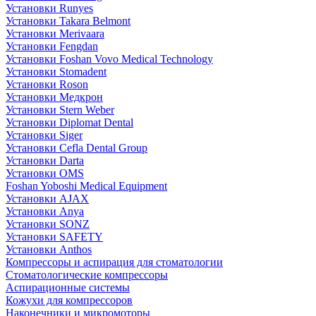
Установки Runyes
Установки Takara Belmont
Установки Merivaara
Установки Fengdan
Установки Foshan Vovo Medical Technology
Установки Stomadent
Установки Roson
Установки Медкрон
Установки Stern Weber
Установки Diplomat Dental
Установки Siger
Установки Cefla Dental Group
Установки Darta
Установки OMS
Foshan Yoboshi Medical Equipment
Установки AJAX
Установки Anya
Установки SONZ
Установки SAFETY
Установки Anthos
Компрессоры и аспирация для стоматологии
Стоматологические компрессоры
Аспирационные системы
Кожухи для компрессоров
Наконечники и микромоторы