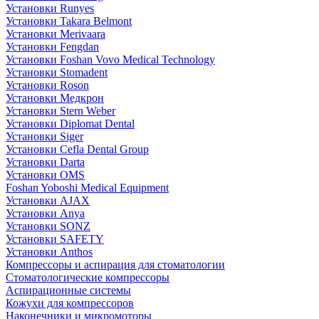
Установки Runyes
Установки Takara Belmont
Установки Merivaara
Установки Fengdan
Установки Foshan Vovo Medical Technology
Установки Stomadent
Установки Roson
Установки Медкрон
Установки Stern Weber
Установки Diplomat Dental
Установки Siger
Установки Cefla Dental Group
Установки Darta
Установки OMS
Foshan Yoboshi Medical Equipment
Установки AJAX
Установки Anya
Установки SONZ
Установки SAFETY
Установки Anthos
Компрессоры и аспирация для стоматологии
Стоматологические компрессоры
Аспирационные системы
Кожухи для компрессоров
Наконечники и микромоторы