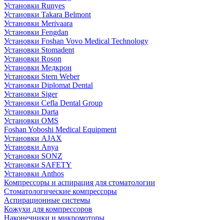
Установки Runyes
Установки Takara Belmont
Установки Merivaara
Установки Fengdan
Установки Foshan Vovo Medical Technology
Установки Stomadent
Установки Roson
Установки Медкрон
Установки Stern Weber
Установки Diplomat Dental
Установки Siger
Установки Cefla Dental Group
Установки Darta
Установки OMS
Foshan Yoboshi Medical Equipment
Установки AJAX
Установки Anya
Установки SONZ
Установки SAFETY
Установки Anthos
Компрессоры и аспирация для стоматологии
Стоматологические компрессоры
Аспирационные системы
Кожухи для компрессоров
Наконечники и микромоторы