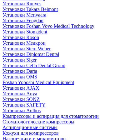
Установки Runyes
Установки Takara Belmont
Установки Merivaara
Установки Fengdan
Установки Foshan Vovo Medical Technology
Установки Stomadent
Установки Roson
Установки Медкрон
Установки Stern Weber
Установки Diplomat Dental
Установки Siger
Установки Cefla Dental Group
Установки Darta
Установки OMS
Foshan Yoboshi Medical Equipment
Установки AJAX
Установки Anya
Установки SONZ
Установки SAFETY
Установки Anthos
Компрессоры и аспирация для стоматологии
Стоматологические компрессоры
Аспирационные системы
Кожухи для компрессоров
Наконечники и микромоторы