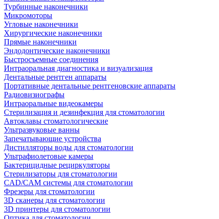
Турбинные наконечники
Микромоторы
Угловые наконечники
Хирургические наконечники
Прямые наконечники
Эндодонтические наконечники
Быстросъемные соединения
Интраоральная диагностика и визуализация
Дентальные рентген аппараты
Портативные дентальные рентгеновские аппараты
Радиовизиографы
Интраоральные видеокамеры
Стерилизация и дезинфекция для стоматологии
Автоклавы стоматологические
Ультразвуковые ванны
Запечатывающие устройства
Дистилляторы воды для стоматологии
Ультрафиолетовые камеры
Бактерицидные рециркуляторы
Стерилизаторы для стоматологии
CAD/CAM системы для стоматологии
Фрезеры для стоматологии
3D cканеры для стоматологии
3D принтеры для стоматологии
Оптика для стоматологии