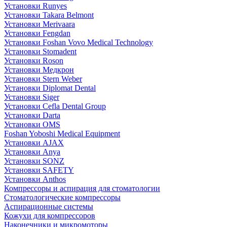
Установки Runyes
Установки Takara Belmont
Установки Merivaara
Установки Fengdan
Установки Foshan Vovo Medical Technology
Установки Stomadent
Установки Roson
Установки Медкрон
Установки Stern Weber
Установки Diplomat Dental
Установки Siger
Установки Cefla Dental Group
Установки Darta
Установки OMS
Foshan Yoboshi Medical Equipment
Установки AJAX
Установки Anya
Установки SONZ
Установки SAFETY
Установки Anthos
Компрессоры и аспирация для стоматологии
Стоматологические компрессоры
Аспирационные системы
Кожухи для компрессоров
Наконечники и микромоторы