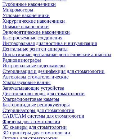
Турбинные наконечники
Микромоторы
Угловые наконечники
Хирургические наконечники
Прямые наконечники
Эндодонтические наконечники
Быстросъемные соединения
Интраоральная диагностика и визуализация
Дентальные рентген аппараты
Портативные дентальные рентгеновские аппараты
Радиовизиографы
Интраоральные видеокамеры
Стерилизация и дезинфекция для стоматологии
Автоклавы стоматологические
Ультразвуковые ванны
Запечатывающие устройства
Дистилляторы воды для стоматологии
Ультрафиолетовые камеры
Бактерицидные рециркуляторы
Стерилизаторы для стоматологии
CAD/CAM системы для стоматологии
Фрезеры для стоматологии
3D cканеры для стоматологии
3D принтеры для стоматологии
Оптика для стоматологии