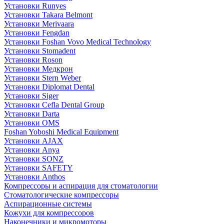
Установки Runyes
Установки Takara Belmont
Установки Merivaara
Установки Fengdan
Установки Foshan Vovo Medical Technology
Установки Stomadent
Установки Roson
Установки Медкрон
Установки Stern Weber
Установки Diplomat Dental
Установки Siger
Установки Cefla Dental Group
Установки Darta
Установки OMS
Foshan Yoboshi Medical Equipment
Установки AJAX
Установки Anya
Установки SONZ
Установки SAFETY
Установки Anthos
Компрессоры и аспирация для стоматологии
Стоматологические компрессоры
Аспирационные системы
Кожухи для компрессоров
Наконечники и микромоторы