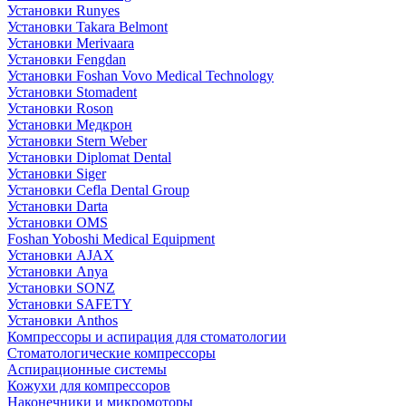
Установки Runyes
Установки Takara Belmont
Установки Merivaara
Установки Fengdan
Установки Foshan Vovo Medical Technology
Установки Stomadent
Установки Roson
Установки Медкрон
Установки Stern Weber
Установки Diplomat Dental
Установки Siger
Установки Cefla Dental Group
Установки Darta
Установки OMS
Foshan Yoboshi Medical Equipment
Установки AJAX
Установки Anya
Установки SONZ
Установки SAFETY
Установки Anthos
Компрессоры и аспирация для стоматологии
Стоматологические компрессоры
Аспирационные системы
Кожухи для компрессоров
Наконечники и микромоторы