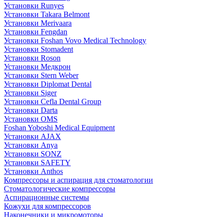
Установки Runyes
Установки Takara Belmont
Установки Merivaara
Установки Fengdan
Установки Foshan Vovo Medical Technology
Установки Stomadent
Установки Roson
Установки Медкрон
Установки Stern Weber
Установки Diplomat Dental
Установки Siger
Установки Cefla Dental Group
Установки Darta
Установки OMS
Foshan Yoboshi Medical Equipment
Установки AJAX
Установки Anya
Установки SONZ
Установки SAFETY
Установки Anthos
Компрессоры и аспирация для стоматологии
Стоматологические компрессоры
Аспирационные системы
Кожухи для компрессоров
Наконечники и микромоторы