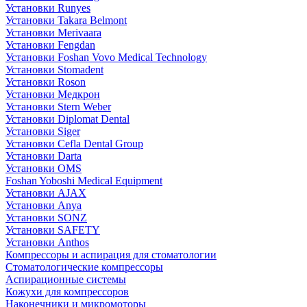
Установки Runyes
Установки Takara Belmont
Установки Merivaara
Установки Fengdan
Установки Foshan Vovo Medical Technology
Установки Stomadent
Установки Roson
Установки Медкрон
Установки Stern Weber
Установки Diplomat Dental
Установки Siger
Установки Cefla Dental Group
Установки Darta
Установки OMS
Foshan Yoboshi Medical Equipment
Установки AJAX
Установки Anya
Установки SONZ
Установки SAFETY
Установки Anthos
Компрессоры и аспирация для стоматологии
Стоматологические компрессоры
Аспирационные системы
Кожухи для компрессоров
Наконечники и микромоторы